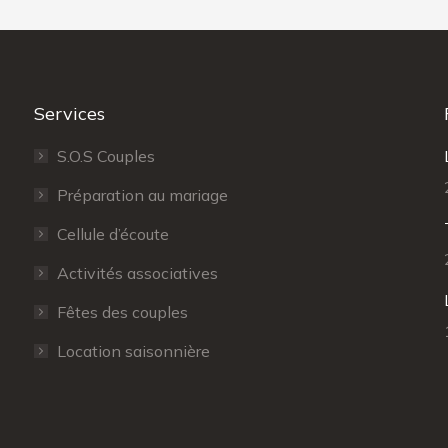
Services
S.O.S Couples
Préparation au mariage
Cellule d’écoute
Activités associatives
Fêtes des couples
Location saisonnière