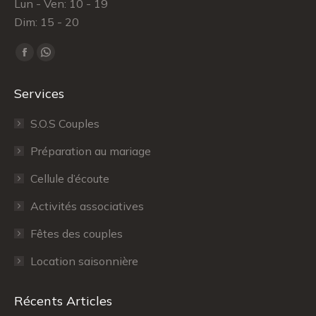
Lun - Ven: 10 - 19
Dim: 15 - 20
Trouvez nous sur :
Facebook
WhatsApp
page
page
Services
opens
opens
in
in
S.O.S Couples
new
new
Préparation au mariage
window
window
Cellule d’écoute
Activités associatives
Fêtes des couples
Location saisonnière
Récents Articles