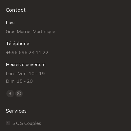
Contact
Lieu:
Gros Morne, Martinique
Téléphone:
+596 696 24 11 22
Heures d'ouverture:
Lun - Ven: 10 - 19
Dim: 15 - 20
Trouvez nous sur :
Facebook
WhatsApp
page
page
Services
opens
opens
in
in
S.O.S Couples
new
new