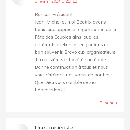
dit
5 février 2024 à 21h12
:
Bonsoir Président,
Jean-Michel et moi Béatrix avons
beaucoup apprécié l’organisation de la
Fête des Couples ainsi que les
différents ateliers et en gardons un
bon souvenir. Bravo aux organisateurs
!La croisière s’est avérée agréable.
Bonne continuation à tous et nous
vous réitérons nos vœux de bonheur.
Que Dieu vous comble de ses
bénédictions !
Répondre
Une croisiériste