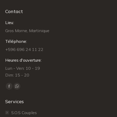
Contact
Lieu:
Gros Morne, Martinique
Téléphone:
+596 696 24 11 22
Heures d'ouverture:
Lun - Ven: 10 - 19
Dim: 15 - 20
Trouvez nous sur :
Facebook
WhatsApp
page
page
Services
opens
opens
in
in
S.O.S Couples
new
new