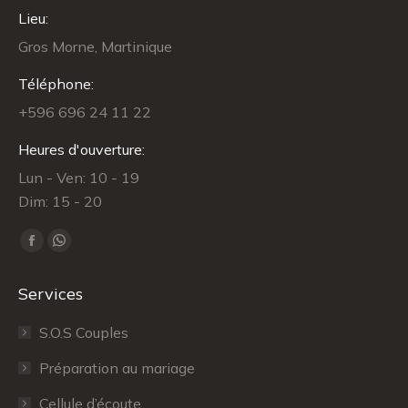
Lieu:
Gros Morne, Martinique
Téléphone:
+596 696 24 11 22
Heures d'ouverture:
Lun - Ven: 10 - 19
Dim: 15 - 20
Trouvez nous sur :
Facebook
WhatsApp
page
page
Services
opens
opens
in
in
S.O.S Couples
new
new
Préparation au mariage
window
window
Cellule d’écoute