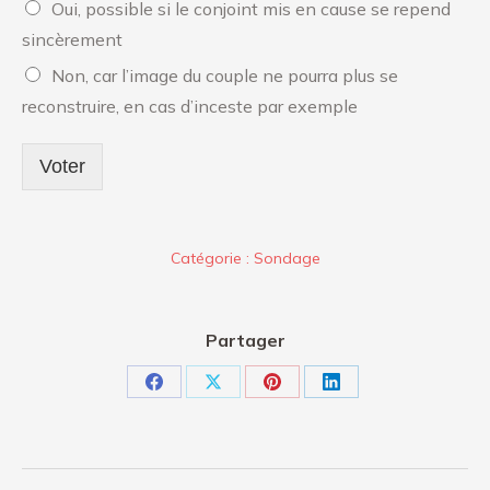
Oui, possible si le conjoint mis en cause se repend
sincèrement
Non, car l’image du couple ne pourra plus se
reconstruire, en cas d’inceste par exemple
Voter
Catégorie :
Sondage
Partager
Partager
Partager
Partager
Partager
sur
sur
sur
sur
Facebook
X
Pinterest
LinkedIn
Navigation