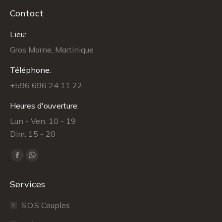
Contact
Lieu:
Gros Morne, Martinique
Téléphone:
+596 696 24 11 22
Heures d'ouverture:
Lun - Ven: 10 - 19
Dim: 15 - 20
Trouvez nous sur :
Facebook
WhatsApp
page
page
Services
opens
opens
in
in
S.O.S Couples
new
new