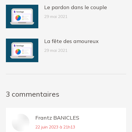
Le pardon dans le couple
29 mai 2021
La fête des amoureux
29 mai 2021
3 commentaires
Frantz BANICLES
dit
22 juin 2023 à 21h13