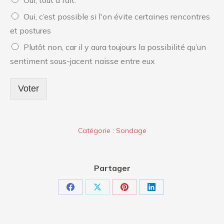
Oui, tout à fait.
Oui, c’est possible si l'on évite certaines rencontres
et postures
Plutôt non, car il y aura toujours la possibilité qu’un
sentiment sous-jacent naisse entre eux
Voter
Catégorie :
Sondage
Partager
Partager
Partager
Partager
Partager
sur
sur
sur
sur
Facebook
X
Pinterest
LinkedIn