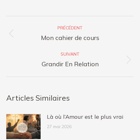
sur
sur
sur
sur
Facebook
X
Pinterest
LinkedIn
Navigation
PRÉCÉDENT
article
Article
Mon cahier de cours
précédent
:
SUIVANT
Article
Grandir En Relation
suivant
:
Articles Similaires
Là où l’Amour est le plus vrai
27 mai 2026