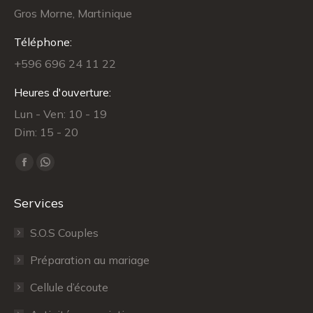
Gros Morne, Martinique
Téléphone:
+596 696 24 11 22
Heures d'ouverture:
Lun - Ven: 10 - 19
Dim: 15 - 20
Trouvez nous sur :
Facebook
WhatsApp
page
page
Services
opens
opens
in
in
S.O.S Couples
new
new
Préparation au mariage
window
window
Cellule d’écoute