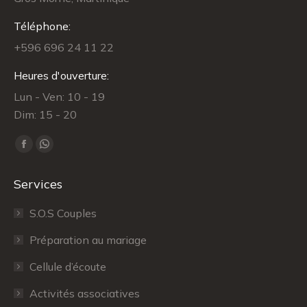
Téléphone:
+596 696 24 11 22
Heures d'ouverture:
Lun - Ven: 10 - 19
Dim: 15 - 20
Trouvez nous sur :
Facebook
WhatsApp
page
page
Services
opens
opens
in
in
S.O.S Couples
new
new
Préparation au mariage
window
window
Cellule d’écoute
Activités associatives