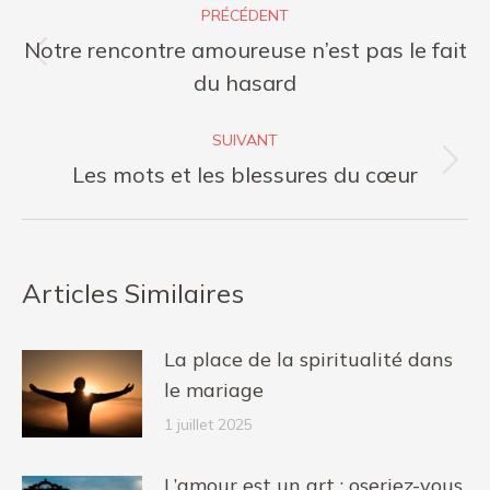
PRÉCÉDENT
article
Notre rencontre amoureuse n’est pas le fait
Article
du hasard
précédent
:
SUIVANT
Article
Les mots et les blessures du cœur
suivant
:
Articles Similaires
La place de la spiritualité dans
le mariage
1 juillet 2025
L’amour est un art : oseriez-vous