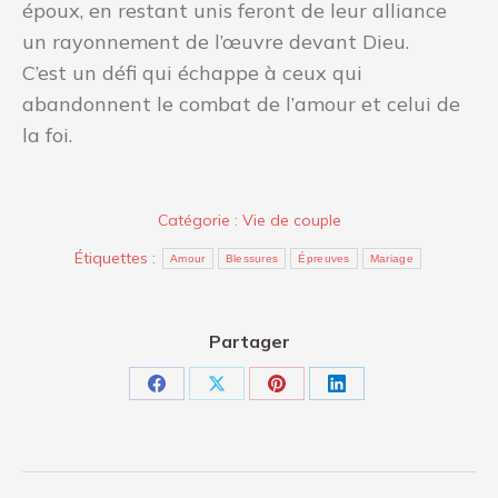
époux, en restant unis feront de leur alliance
un rayonnement de l’œuvre devant Dieu.
C’est un défi qui échappe à ceux qui
abandonnent le combat de l’amour et celui de
la foi.
Catégorie :
Vie de couple
Étiquettes :
Amour
Blessures
Épreuves
Mariage
Partager
Partager
Partager
Partager
Partager
sur
sur
sur
sur
Facebook
X
Pinterest
LinkedIn
Navigation