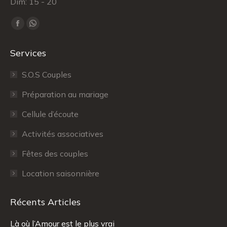
Dim: 15 - 20
Trouvez nous sur :
Facebook
WhatsApp
page
page
Services
opens
opens
in
in
S.O.S Couples
new
new
Préparation au mariage
window
window
Cellule d’écoute
Activités associatives
Fêtes des couples
Location saisonnière
Récents Articles
Là où l’Amour est le plus vrai