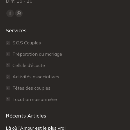
Dim: 15 - 20
Trouvez nous sur :
Facebook
WhatsApp
page
page
Services
opens
opens
in
in
S.O.S Couples
new
new
Préparation au mariage
window
window
Cellule d’écoute
Activités associatives
Fêtes des couples
Location saisonnière
Récents Articles
Là où l’Amour est le plus vrai