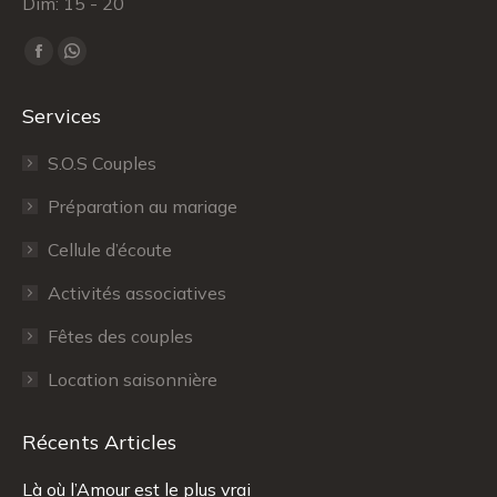
Dim: 15 - 20
Trouvez nous sur :
Facebook
WhatsApp
page
page
Services
opens
opens
in
in
S.O.S Couples
new
new
Préparation au mariage
window
window
Cellule d’écoute
Activités associatives
Fêtes des couples
Location saisonnière
Récents Articles
Là où l’Amour est le plus vrai