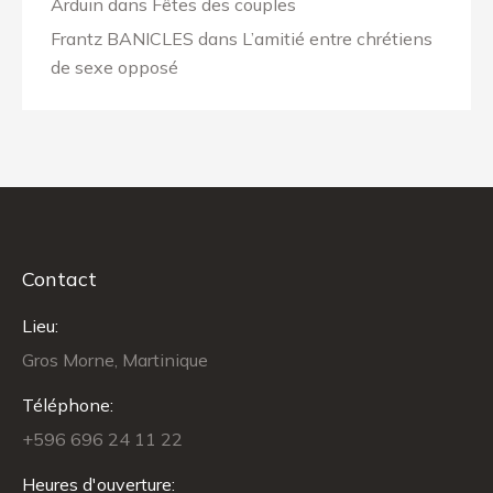
Arduin
dans
Fêtes des couples
Frantz BANICLES
dans
L’amitié entre chrétiens
de sexe opposé
Contact
Lieu:
Gros Morne, Martinique
Téléphone:
+596 696 24 11 22
Heures d'ouverture: