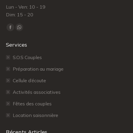
Lun - Ven: 10 - 19
Dim: 15 - 20
Trouvez nous sur :
Facebook
WhatsApp
page
page
Services
opens
opens
in
in
S.O.S Couples
new
new
Préparation au mariage
window
window
Cellule d’écoute
Activités associatives
Fêtes des couples
Location saisonnière
Récents Articles