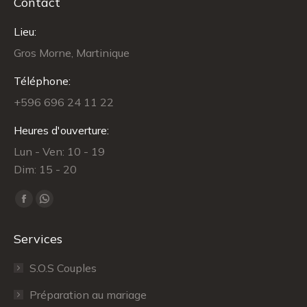
Contact
Lieu:
Gros Morne, Martinique
Téléphone:
+596 696 24 11 22
Heures d'ouverture:
Lun - Ven: 10 - 19
Dim: 15 - 20
Trouvez nous sur :
Facebook
WhatsApp
page
page
Services
opens
opens
in
in
S.O.S Couples
new
new
Préparation au mariage
window
window