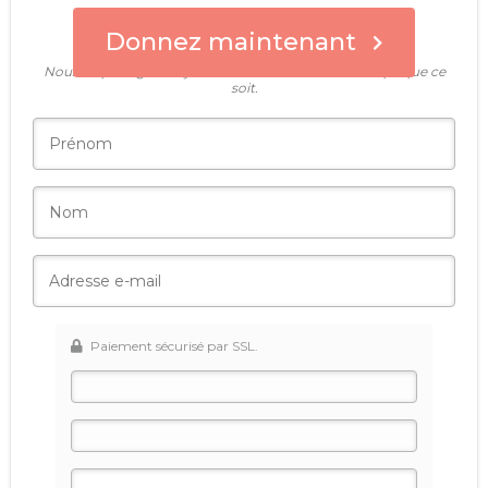
Donnez maintenant
Qui donne aujourd'hui ?
Nous ne partagerons jamais ces informations avec qui que ce
soit.
Paiement sécurisé par SSL.