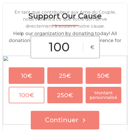
En tant que contributeur aux Amis du Couple,
Support Our Cause
nous veillons à ce que votre don serve
directement à soutenir notre cause.
Help our organization by donating today! All
donations go directly to making a difference for
€
our cause.
10€
25€
50€
Montant
100€
250€
personnalisé
Continuer